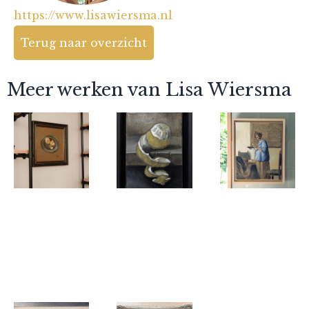
https://www.lisawiersma.nl
Terug naar overzicht
Meer werken van Lisa Wiersma
Lisa Wiersma
Lisa Wiersma
Lisa Wiersma
Citroen op
Citroentje
Vlugge
tinnen bord
Brieflezende
Vrouw (naar
Vermeer)