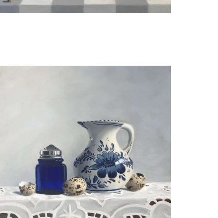
Wil van Gemert
Zomerfruit met suikerpot