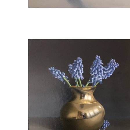
Wil van Gemert
Pruimen in messing schaal