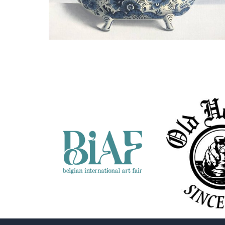
Wil van Gemert
Tulpen in Delfts blauwe bokaal