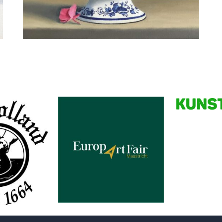
Wil van Gemert
Hortensia in Delfts blauwe kom
Partners