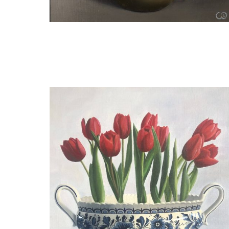
Wil van Gemert
Blauwe druifjes in messing vaasje