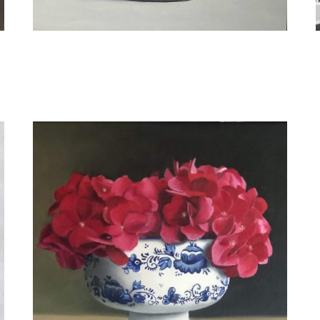
Wil van Gemert
Blauwe suikerpot met rode pepers.