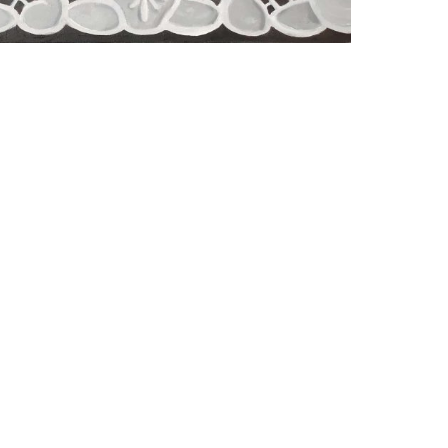
Wil van Gemert
Delfts blauw met kwarteleitjes en
zoutvaatje.