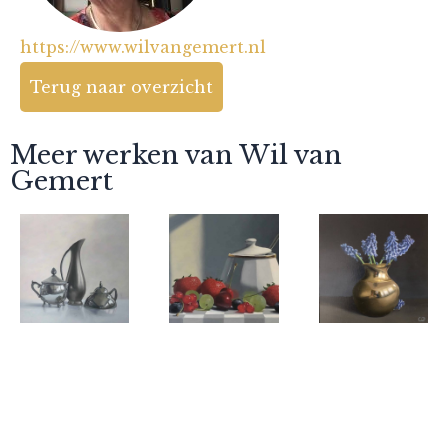
https://www.wilvangemert.nl
Terug naar overzicht
Meer werken van Wil van
Gemert
Wil van
Wil van
Wil van
Gemert
Gemert
Gemert
Verzilverd
Zomerfruit
Blauwe
met tin
met
druifjes in
suikerpot
messing