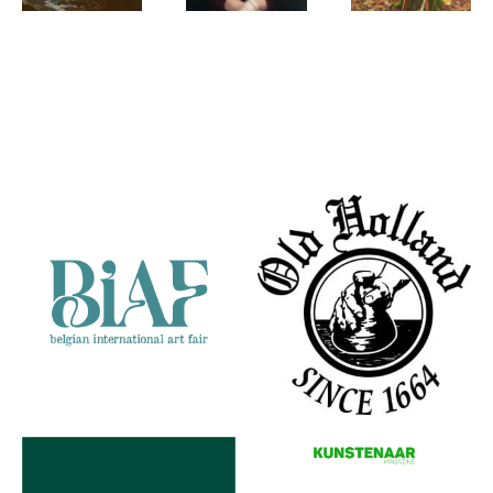
Gezien van de
Gezien van de
Gezien van de
Riet
Riet
Riet
Noordzee
Daphne
Bladgoud
strand bij
Partners
Castricum