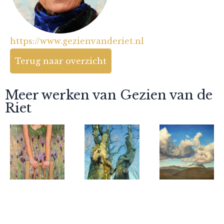
https://www.gezienvanderiet.nl
Terug naar overzicht
Meer werken van Gezien van de
Riet
Gezien van de
Gezien van de
Gezien van de
Riet
Riet
Riet
Tessa
Reikend
Pyrenee-en.