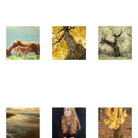
naar de
Turbon met
hemel
wolk
Gezien van de
Gezien van de
Gezien van de
Riet
Riet
Riet
Paardenhemel
Onze
Olijfboom
Ginkgo
in Spanje