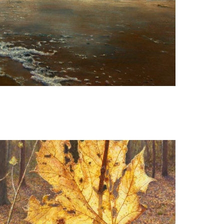
Gezien van de Riet
Noordzee strand bij Castricum