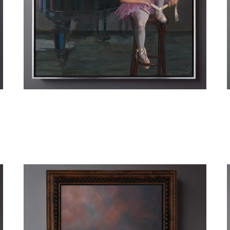
Hubert Christiaan (Bert) Knispel
Young Wings