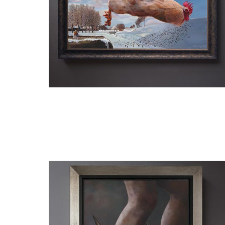
Hubert Christiaan (Bert) Knispel
Haantjesgedrag/ Macho behaviour