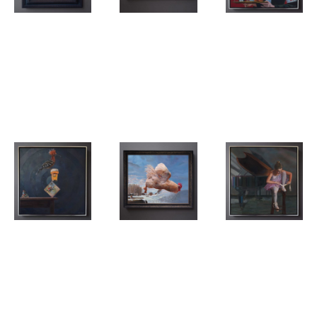
Hubert
Hubert
Hubert
Christiaan
Christiaan
Christiaan
(Bert) Knispel
(Bert) Knispel
(Bert) Knispel
Heimwee
De trots van
From here
naar zee.
Haarlem.
to eternity
Hubert
Hubert
Hubert
Christiaan
Christiaan
Christiaan
(Bert) Knispel
(Bert) Knispel
(Bert) Knispel
Hop, hop,
Haantjesgedrag/
Young
hop...
Macho
Wings