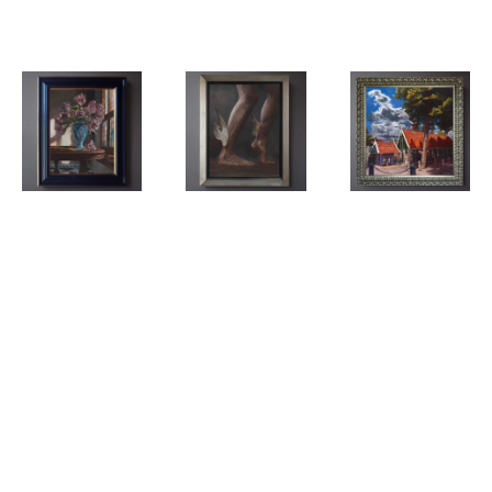
behaviour
Hubert
Hubert
Hubert
Christiaan
Christiaan
Christiaan
(Bert) Knispel
(Bert) Knispel
(Bert) Knispel
Delfts
Born to run
Alles gaat
blauwe vaas
voorbij/Every
met
must pass
Rembrandt-
tulpen /
Tulipvase
with
Rembrandt-
Partners
tulips