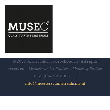
© 2025 Alle rechten voorbehouden / All rights
reserved –
Meesters van het Realisme
/
Masters of Realism
T +31 (0)475 794 003 – E
info@meestersvanhetrealisme.nl