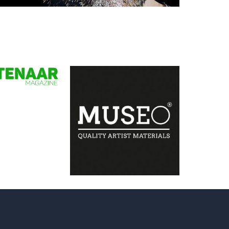
Natascha Sastra
No smile for a while