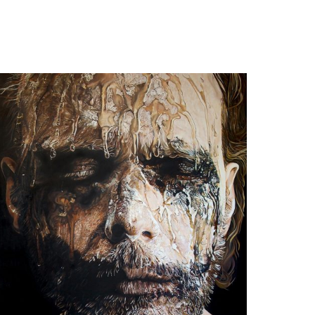
Natascha Sastra
The clowning Charm