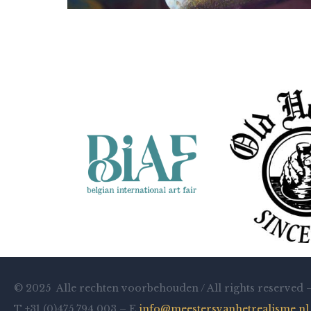
Natascha Sastra
Reflection of Revelry
© 2025 Alle rechten voorbehouden / All rights reserved 
T +31 (0)475 794 003 – E
info@meestersvanhetrealisme.nl