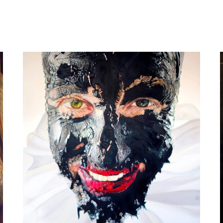
Natascha Sastra
Fading peaks, melting sweetness, in
progress