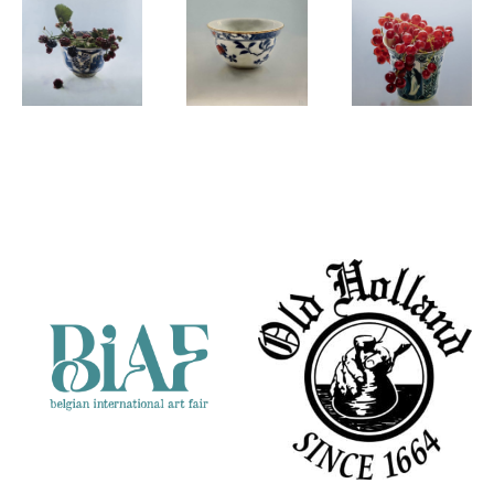
Kees Blom
Kees Blom
Kees Blom
Blackberry
Chinese
Red
on Chinese
bowl
currants
Partners
bowl