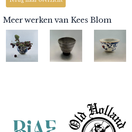
Meer werken van Kees Blom
Kees Blom
Kees Blom
Kees Blom
Blackberry
Japanese
Chinese
on Chinese
drinkingbowl
bowl
Partners
bowl