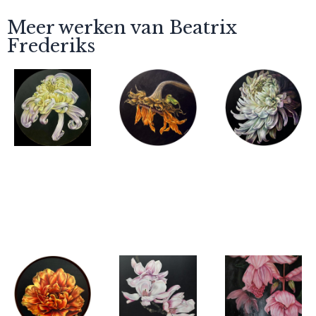
Meer werken van Beatrix
Frederiks
Beatrix
Beatrix
Beatrix
Frederiks
Frederiks
Frederiks
Lumina
De laatste
Eternal
chrysant
buiging
Dahlia