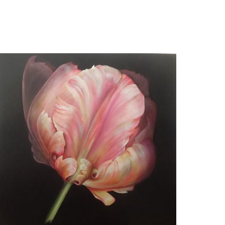
Beatrix Frederiks
Lord B