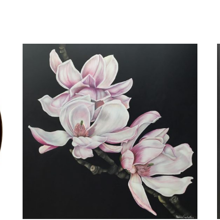
Beatrix Frederiks
De laatste buiging