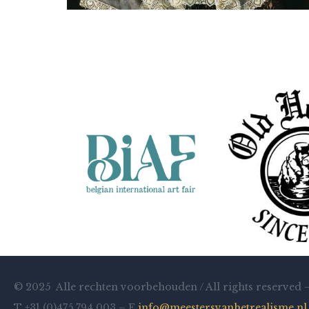
Beatrix Frederiks
Lady B
© 2025 Alle rechten voorbehouden / All rights reserved 
T +31 (0)475 794 003 – E
info@meestersvanhetrealisme.nl