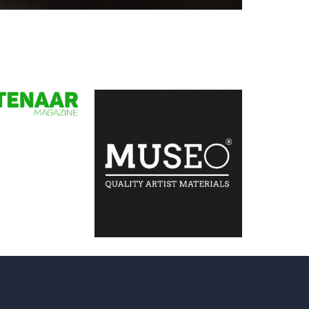
Beatrix Frederiks
Sweet dream