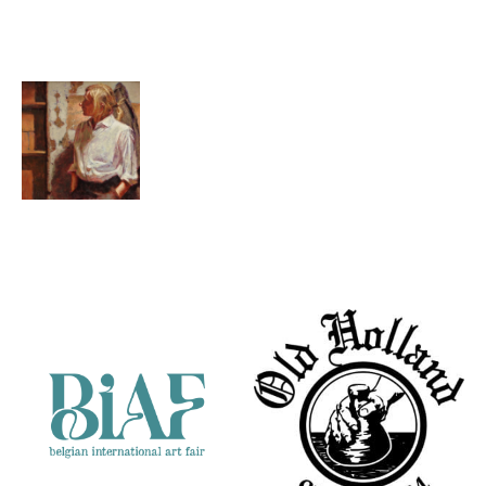
at Work
Schoentjes
Man
Bas Nijenhuis
Partners
Terugblik