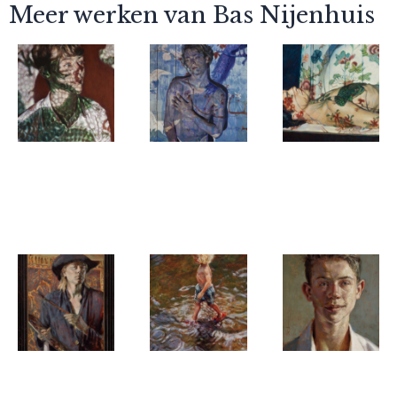
Meer werken van Bas Nijenhuis
Bas Nijenhuis
Bas Nijenhuis
Bas Nijenhuis
The Dragon
An Angel
The Dream
has You
Bas Nijenhuis
Bas Nijenhuis
Bas Nijenhuis
The Painter
Rode
A Young