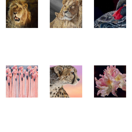
Nanda Hoep
Nanda Hoep
Nanda Hoep
Legacy of
Bonding
Tranquil
the Pride
Reflections
Nanda Hoep
Nanda Hoep
Nanda Hoep
La Vie en
The Hunter
The Blush
Rose