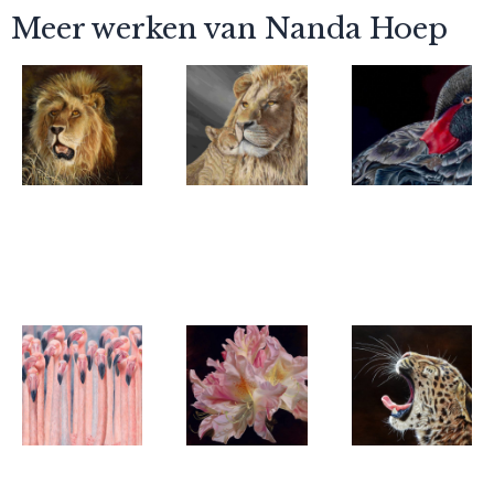
Meer werken van Nanda Hoep
Nanda Hoep
Nanda Hoep
Nanda Hoep
Legacy of
Bonding
Tranquil
the Pride
Reflections
Nanda Hoep
Nanda Hoep
Nanda Hoep