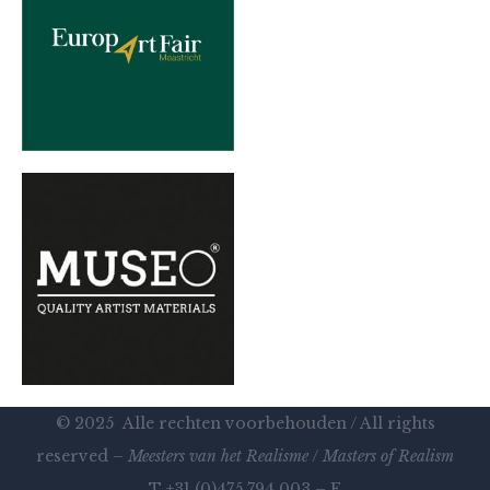
© 2025 Alle rechten voorbehouden / All rights
reserved –
Meesters van het Realisme
/
Masters of Realism
T +31 (0)475 794 003 – E