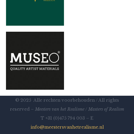
© 2025 Alle rechten voorbehouden / All rights
reserved –
Meesters van het Realisme
/
Masters of Realism
T +31 (0)475 794 003 – E
info@meestersvanhetrealisme.nl