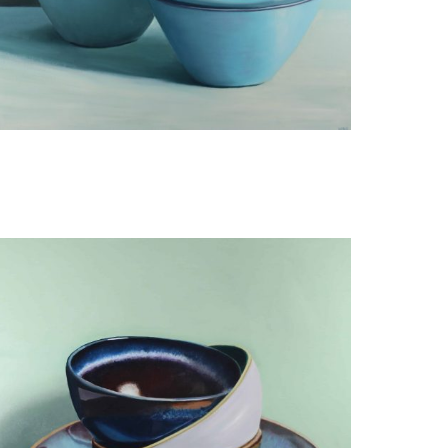
Minke Buikema
Bergen - 2x3 Handmade Bowls