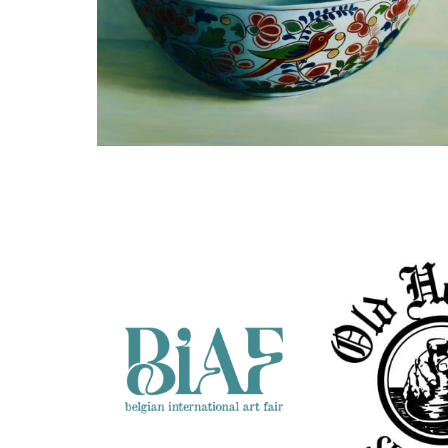
Minke Buikema
Makkum - nr 1087