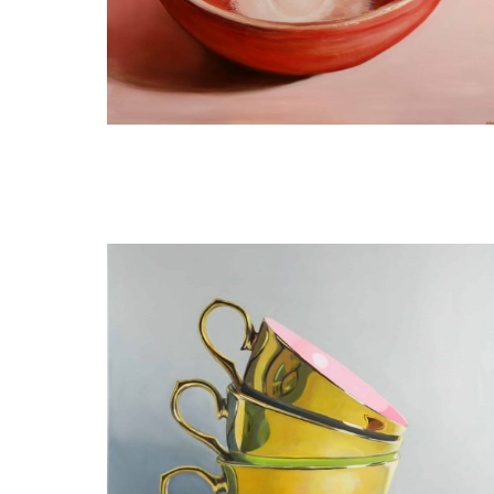
Minke Buikema
Bergen - red bowl