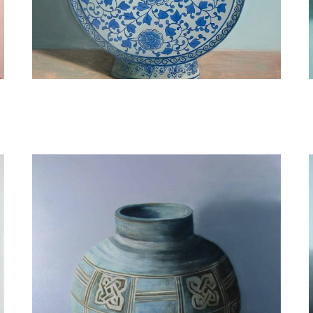
Minke Buikema
Javea - Blue vase