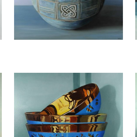
Minke Buikema
Maputo - Pottery