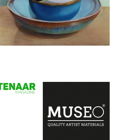
Minke Buikema
Lissabon - MIIO Cups