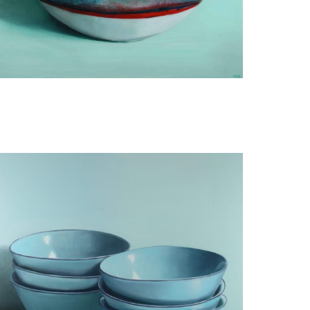
Minke Buikema
Roermond - Blue Bowl