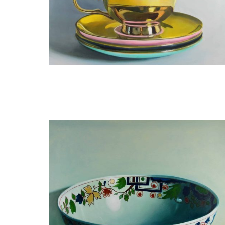
Minke Buikema
Melbourne - 3 golden stapled