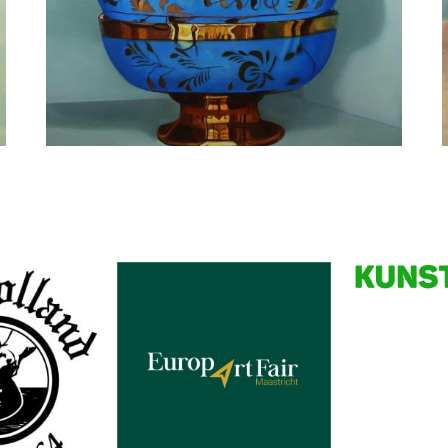
Minke Buikema
Lissabon - 3 Handmade Plates
Partners