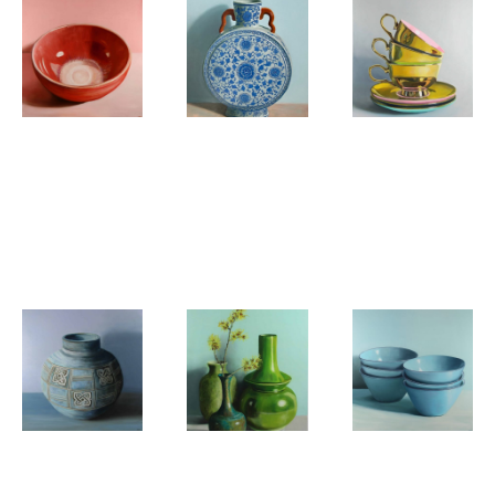
Minke
Minke
Minke
Buikema
Buikema
Buikema
Bergen - red
Javea - Blue
Melbourne -
bowl
vase
3 golden
stapled
Minke
Minke
Minke
Buikema
Buikema
Buikema