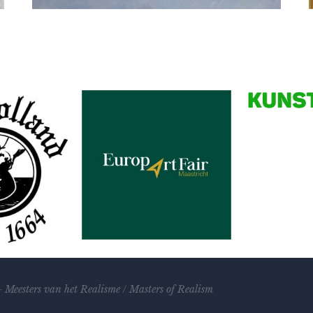
Ben Hekert
Antieke schaal met aalbesjes
Partners
–
Meesters van het Realisme
/
Masters of Realism