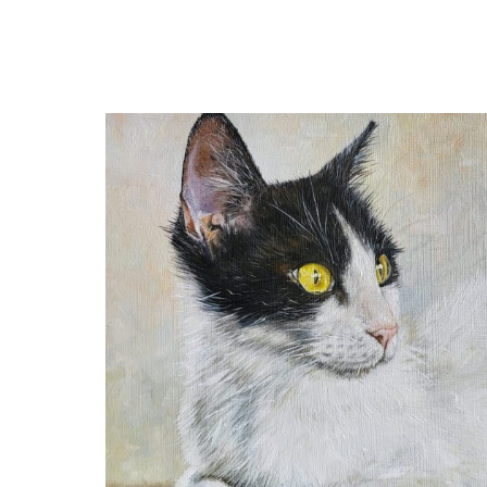
Ben Hekert
Flosje- Kattenportret in olieverf