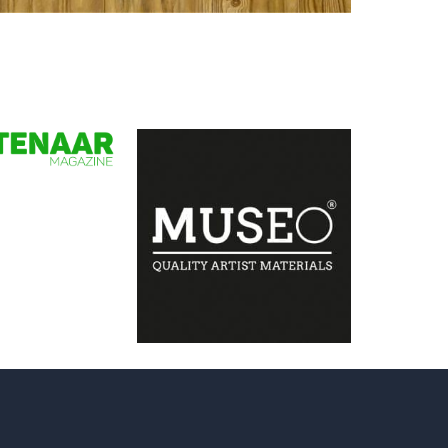
Ben Hekert
Stilleven met distels