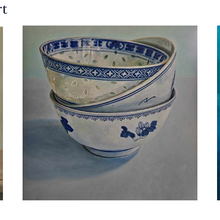
rt
Ben Hekert