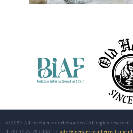
Ben Hekert
Kattenportret in olieverf-Oreo
© 2025 Alle rechten voorbehouden / All rights reserved 
T +31 (0)475 794 003 – E
info@meestersvanhetrealisme.nl