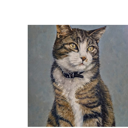
Stilleven met gemberpot en
rozenbottels ( verkocht)