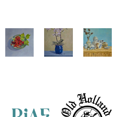
Stilleven
Goud maakt
Kattenportret
met schedel
alles beter
in olieverf-
en dakpan
Oreo
Ben Hekert
Ben Hekert
Ben Hekert
Antieke
Orchidee in
Stilleven
schaal met
blauwe pot
met distels
Partners
aalbesjes