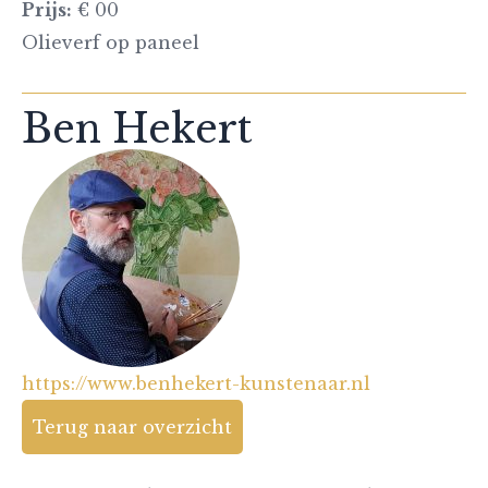
Prijs:
€ 00
Olieverf op paneel
Ben Hekert
https://www.benhekert-kunstenaar.nl
Terug naar overzicht