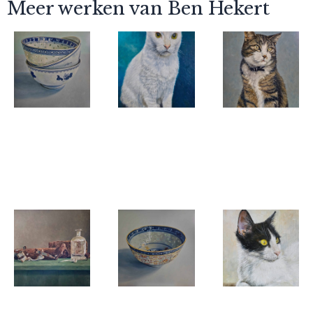
Meer werken van Ben Hekert
Ben Hekert
Ben Hekert
Ben Hekert
3 kommen
Pip
Flosje-
gestapeld
Kattenportret
in olieverf
Ben Hekert
Ben Hekert
Ben Hekert