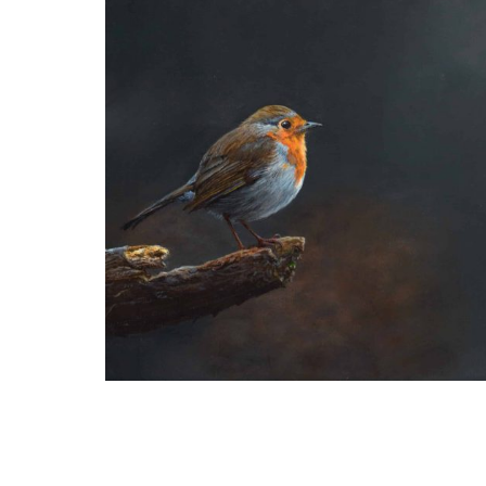
Ria Koreman
Roodborstje #47