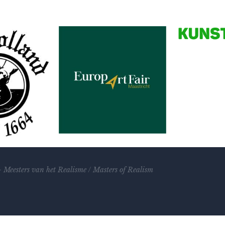
Partners
–
Meesters van het Realisme
/
Masters of Realism