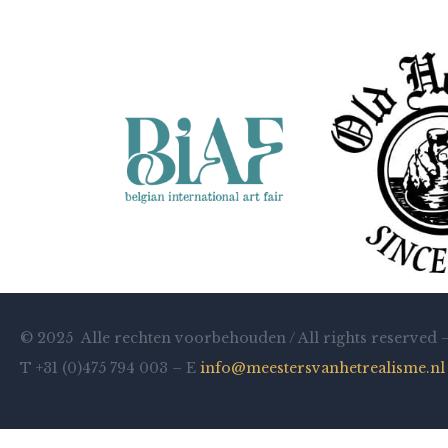
© 2025 Alle rechten voorbehouden / All rights reserved 
T +31 (0)475 794 003 – E
info@meestersvanhetrealisme.nl