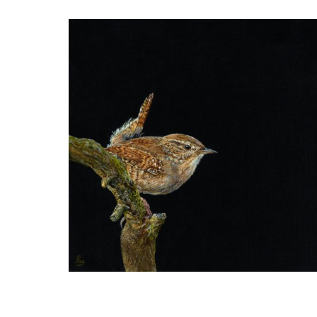
Ria Koreman
Winterkoninkje 7