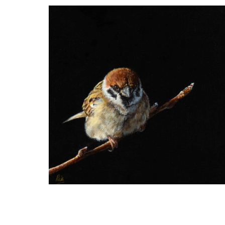
Ria Koreman
Ringmus 34