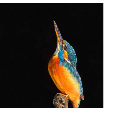
Ria Koreman
IJsvogel 15