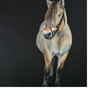
Ria Koreman
Bjirk