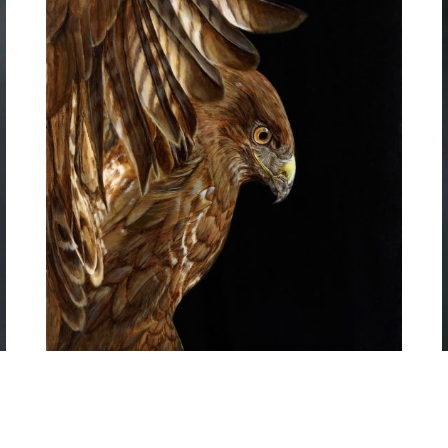
Ria Koreman
Buizerd