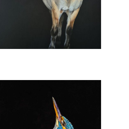
Ria Koreman
Bjirk