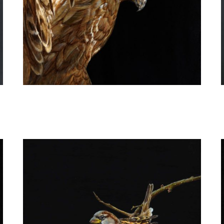
Ria Koreman
Buizerd