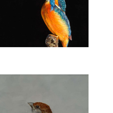
Ria Koreman
IJsvogel 15