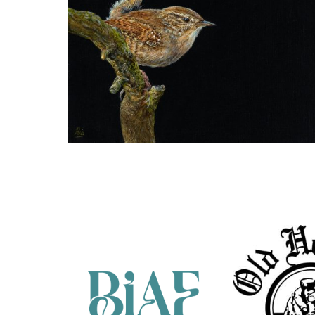
Ria Koreman
Winterkoninkje 7