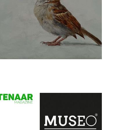
Ria Koreman
Ringmus 25