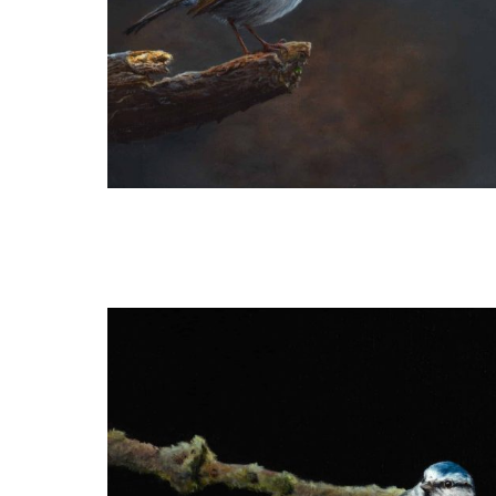
Ria Koreman
Roodborstje #47