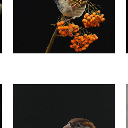
Ria Koreman
Huismus 50