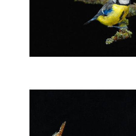
Ria Koreman
Pimpelmees 5