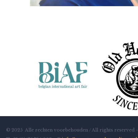
Amanda Poortvliet
Moeder van de bruid
© 2025 Alle rechten voorbehouden / All rights reserved 