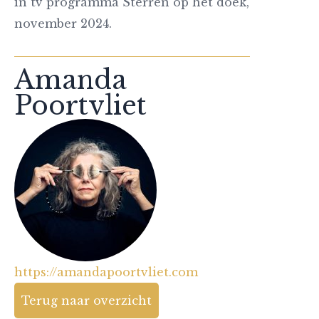
in tv programma Sterren op het doek,
november 2024.
Amanda
Poortvliet
https://amandapoortvliet.com
Terug naar overzicht