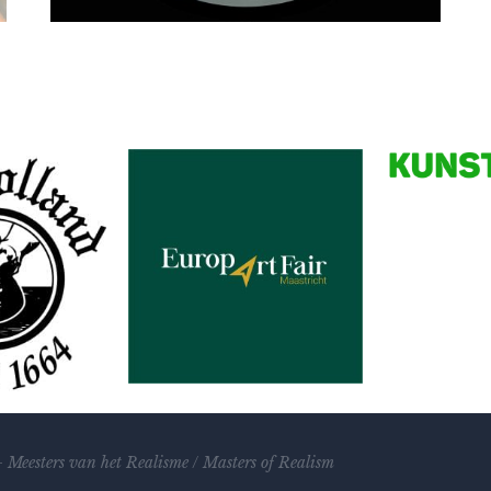
Amanda Poortvliet
Jaar rond (jaar van de mus)
Partners
–
Meesters van het Realisme
/
Masters of Realism