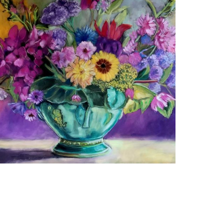
Adriana Mast
Zomerboeket