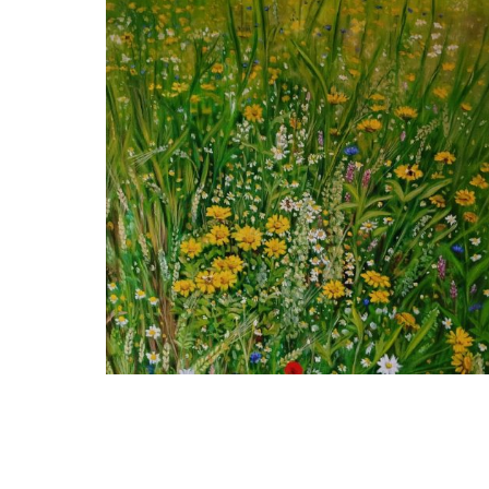
Adriana Mast
Three bees