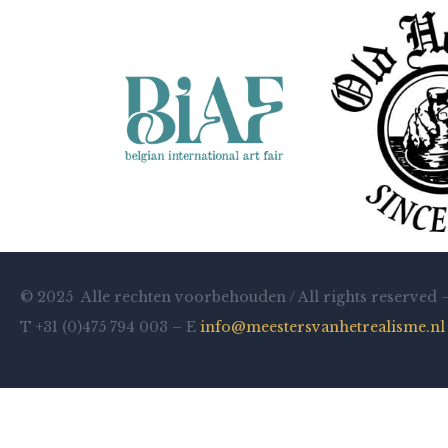
© 2025 Alle rechten voorbehouden / All rights reserved 
T +31 (0)475 794 003 – E
info@meestersvanhetrealisme.nl