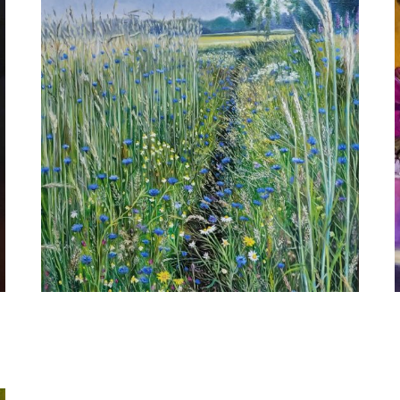
Adriana Mast
Paadje door het koren