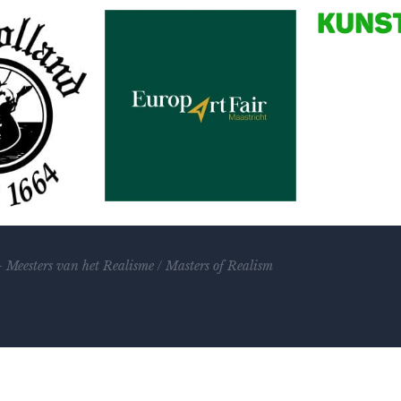
–
Meesters van het Realisme
/
Masters of Realism