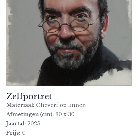
Zelfportret
Materiaal:
Olieverf op linnen
Afmetingen (cm):
30 x 30
Jaartal:
2025
Prijs:
€