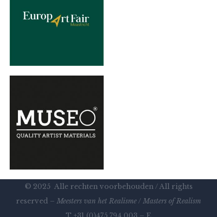
© 2025 Alle rechten voorbehouden / All rights
reserved –
Meesters van het Realisme
/
Masters of Realism
T +31 (0)475 794 003 – E