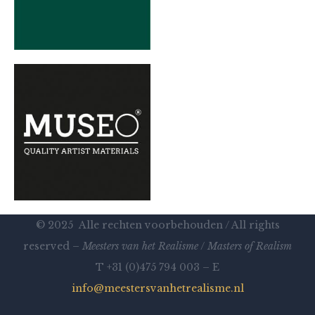
© 2025 Alle rechten voorbehouden / All rights
reserved –
Meesters van het Realisme
/
Masters of Realism
T +31 (0)475 794 003 – E
info@meestersvanhetrealisme.nl