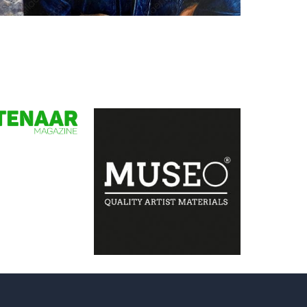
Bastiaen Vries
Rob Kemps, 'il y a dans ses cheveux un
peu d'éternité'