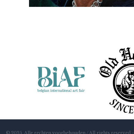
Bastiaen Vries
Sacha
© 2025 Alle rechten voorbehouden / All rights reserved 