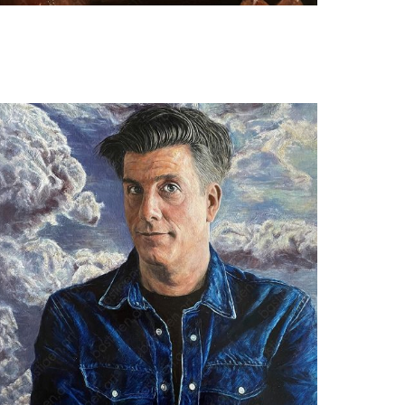
Bastiaen Vries
Olieworstelaars 1