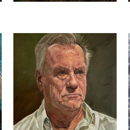
Bastiaen Vries
David