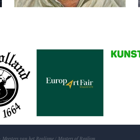
Bastiaen Vries
Man in shirt
Partners
–
Meesters van het Realisme
/
Masters of Realism