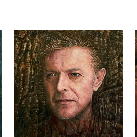
Bastiaen Vries
Man met staart