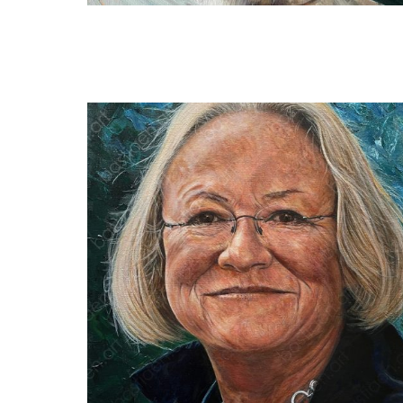
Bastiaen Vries
The silent mind