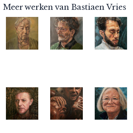
Meer werken van Bastiaen Vries
Bastiaen Vries
Bastiaen Vries
Bastiaen Vries
Quiet
Man met
The silent
Thoughts
zwart hemd
mind
Bastiaen Vries
Bastiaen Vries
Bastiaen Vries