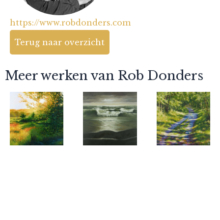
https://www.robdonders.com
Terug naar overzicht
Meer werken van Rob Donders
Rob Donders
Rob Donders
Rob Donders
Waar een
Alleen met
Middagzon
Winterkoninkje
de golven
in de
mij
Verbrande
begroette
Pan