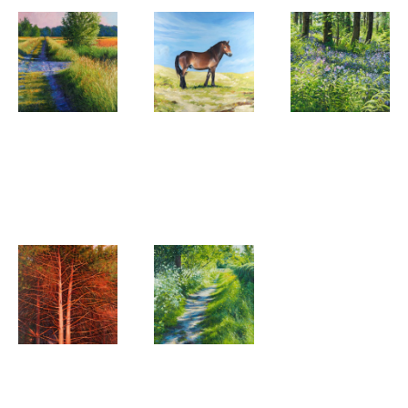
Rob Donders
Rob Donders
Rob Donders
Wandelen
Pegasus
Omringd
in het late
door
licht
schoonheid
Rob Donders
Rob Donders
Zeedennen
Kapellaan
in
staat in