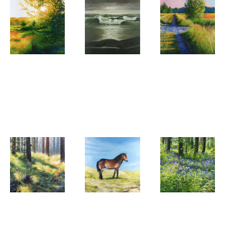
Rob Donders
Rob Donders
Rob Donders
Waar een
Alleen met
Wandelen
Winterkoninkje
de golven
in het late
mij
licht
begroette
Rob Donders
Rob Donders
Rob Donders
Bergerbos
Pegasus
Omringd