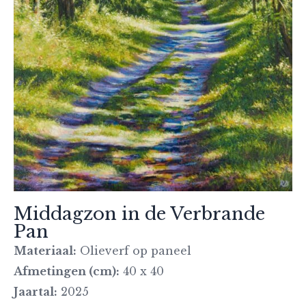
Middagzon in de Verbrande
Pan
Materiaal:
Olieverf op paneel
Afmetingen (cm):
40 x 40
Jaartal:
2025