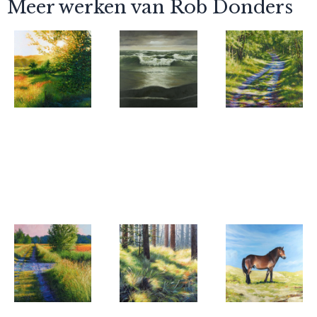
Meer werken van Rob Donders
Rob Donders
Rob Donders
Rob Donders
Waar een
Alleen met
Middagzon
Winterkoninkje
de golven
in de
mij
Verbrande
begroette
Pan