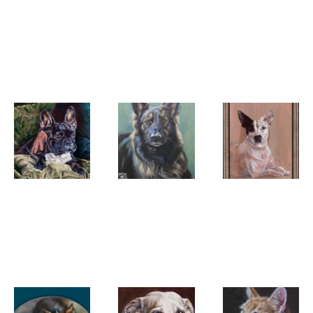
Margreeth
Margreeth
Margreeth
Kortekaas
Kortekaas
Kortekaas
'Yola'
'Abby'
'Herman en
Catootje'
Margreeth
Margreeth
Margreeth
Kortekaas
Kortekaas
Kortekaas
'Peggy'
'Scruffy'
'Catootje
the queen'