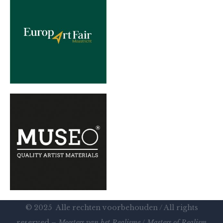
© 2025 Alle rechten voorbehouden / All rights
reserved –
Meesters van het Realisme
/
Masters of Realism