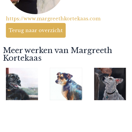
https://www.margreethkortekaas.com
Terug naar overzicht
Meer werken van Margreeth
Kortekaas
Margreeth
Margreeth
Margreeth
Kortekaas
Kortekaas
Kortekaas
'Bikkel'
'Abby'
'Herman en
Catootje'