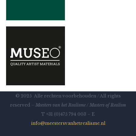
© 2025 Alle rechten voorbehouden / All rights
reserved –
Meesters van het Realisme
/
Masters of Realism
T +31 (0)475 794 003 – E
info@meestersvanhetrealisme.nl