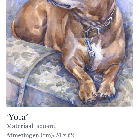
‘Yola’
Materiaal:
aquarel
Afmetingen (cm):
51 x 62