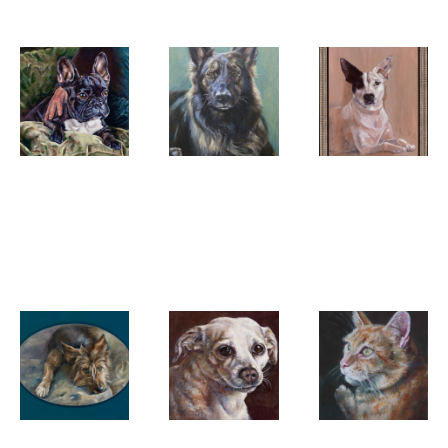
Margreeth
Margreeth
Margreeth
Kortekaas
Kortekaas
Kortekaas
'Peggy'
'Scruffy'
'Catootje
the queen'
Margreeth
Margreeth
Margreeth