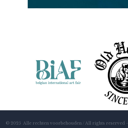
Margreeth Kortekaas
"Vito"
© 2025 Alle rechten voorbehouden / All rights reserved 