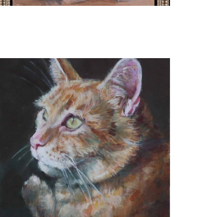
Margreeth Kortekaas
'Catootje the queen'