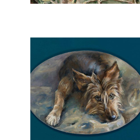
Margreeth Kortekaas
'Peggy'