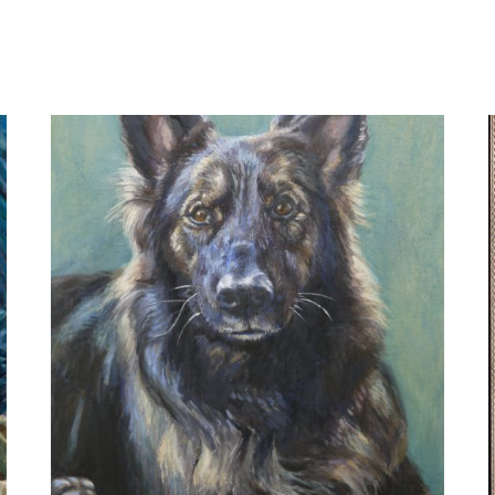
Margreeth Kortekaas
'Bikkel'