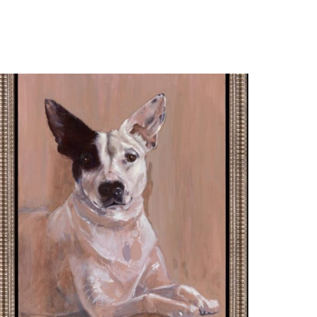
Margreeth Kortekaas
'Abby'