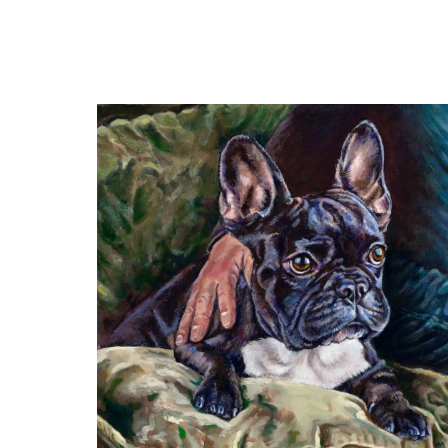
Margreeth Kortekaas
'Yola'