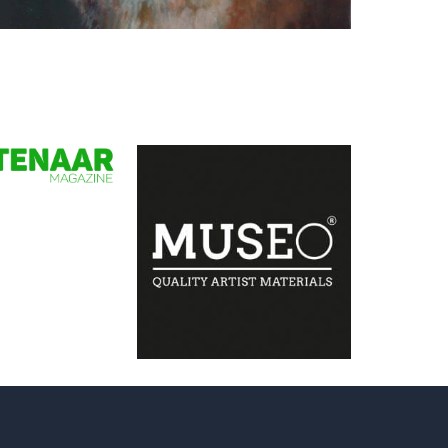
Margreeth Kortekaas
'Olivia'