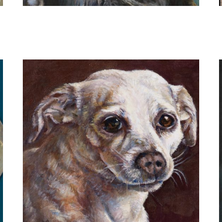
Margreeth Kortekaas
'Scruffy'