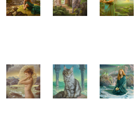
Herman
Herman
Herman
Smorenburg
Smorenburg
Smorenburg
Spirit of the
On the
The One
forest
border
Tree
Herman
Herman
Herman
Smorenburg
Smorenburg
Smorenburg
Whispers
Dreamcat
Aurora
from
Partners
eternity