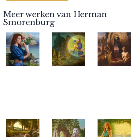
Meer werken van Herman
Smorenburg
Herman
Herman
Herman
Smorenburg
Smorenburg
Smorenburg
Horizons
Illusie
The vision
of mortal
life