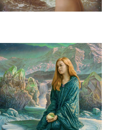
Herman Smorenburg
Whispers from eternity