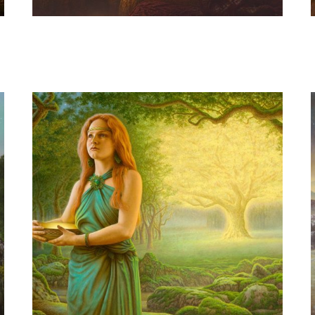
Herman Smorenburg
The vision of mortal life