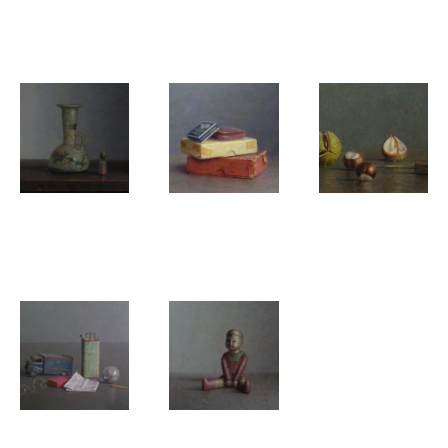
Puur voor
Paard
Beethoven
het oog
Peer Verrijt
Peer Verrijt
Peer Verrijt
Vermiljoen
Doseren
Herfst
Peer Verrijt
Peer Verrijt