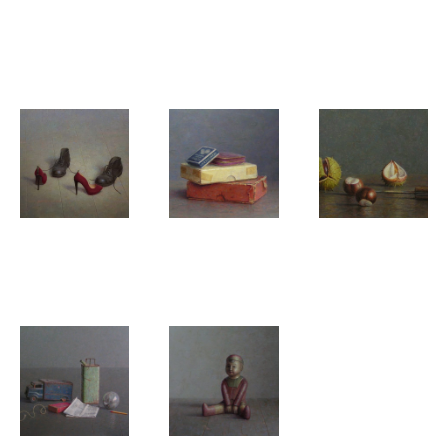
Peer Verrijt
Peer Verrijt
Peer Verrijt
Puur voor
Beethoven
Vermiljoen
het oog
Peer Verrijt
Peer Verrijt
Peer Verrijt
Dance me
Doseren
Herfst