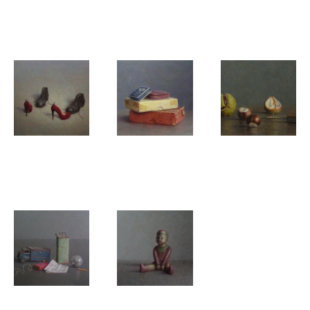
Peer Verrijt
Peer Verrijt
Peer Verrijt
Paard
Beethoven
Vermiljoen
Peer Verrijt
Peer Verrijt
Peer Verrijt
Dance me
Doseren
Herfst
Peer Verrijt
Peer Verrijt