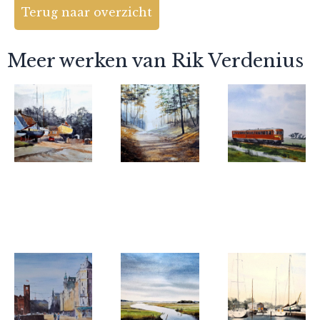
Terug naar overzicht
Meer werken van Rik Verdenius
Rik Verdenius
Rik Verdenius
Rik Verdenius
Pin Mill
Out of the
De Rode
Woods
Engel