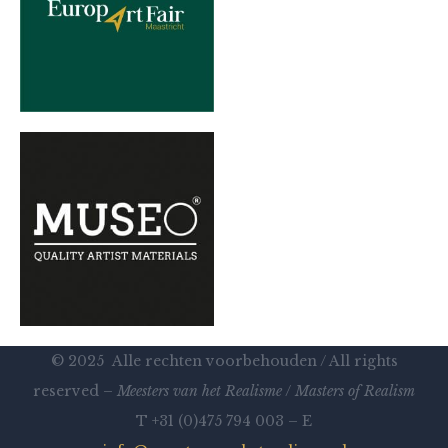
© 2025 Alle rechten voorbehouden / All rights
reserved –
Meesters van het Realisme
/
Masters of Realism
T +31 (0)475 794 003 – E