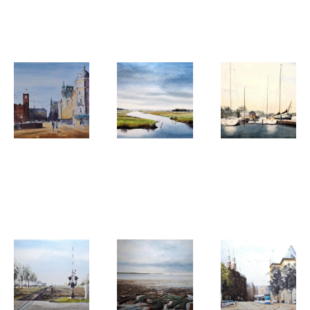
Pin Mill
De Negen
De Rode
Straatjes
Engel
Rik Verdenius
Rik Verdenius
Rik Verdenius
Damrak
Watergang
Lazy
bij
sunday
Zuiderwoude