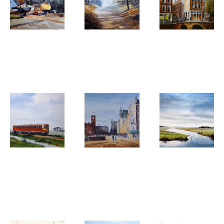
Rik Verdenius
Rik Verdenius
Rik Verdenius
Pin Mill
Out of the
De Negen
Woods
Straatjes
Rik Verdenius
Rik Verdenius
Rik Verdenius
De Rode
Damrak
Watergang
Engel
bij
Zuiderwoude