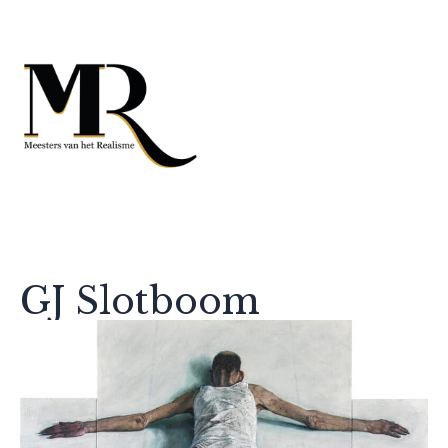
GJ Slotboom