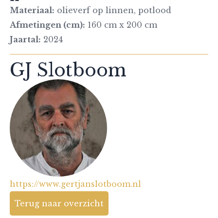
Materiaal:
olieverf op linnen, potlood
Afmetingen (cm):
160 cm x 200 cm
Jaartal:
2024
GJ Slotboom
https://www.gertjanslotboom.nl
Terug naar overzicht