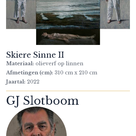
Skiere Sinne II
Materiaal:
olieverf op linnen
Afmetingen (cm):
310 cm x 210 cm
Jaartal:
2022
GJ Slotboom