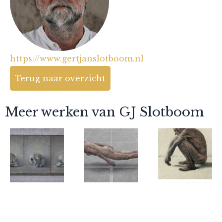
https://www.gertjanslotboom.nl
Terug naar overzicht
Meer werken van GJ Slotboom
GJ Slotboom
GJ Slotboom
GJ Slotboom
Here hung
An Attempt
geen titel
those lips I
to Break