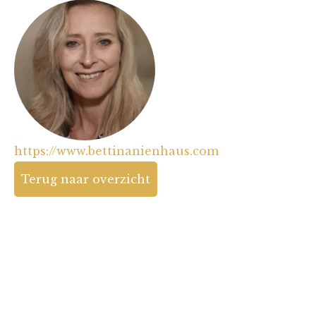
https://www.bettinanienhaus.com
Terug naar overzicht