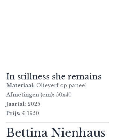
In stillness she remains
Materiaal:
Olieverf op paneel
Afmetingen (cm):
50x40
Jaartal:
2025
Prijs:
€ 1950
Bettina Nienhaus