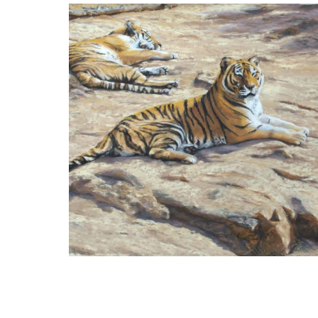
Bettina Nienhaus
A perfect Place