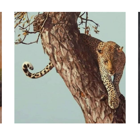
Bettina Nienhaus
On the Watch