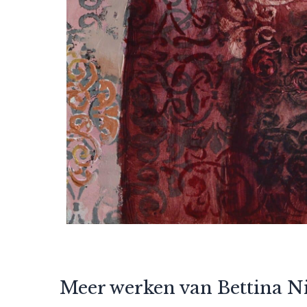
Meer werken van Bettina N