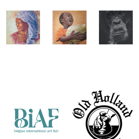
Bettina
Bettina
Bettina
Nienhaus
Nienhaus
Nienhaus
Lilac
Moment of
Wishful
Partners
Headscarf
Happiness
Thinking