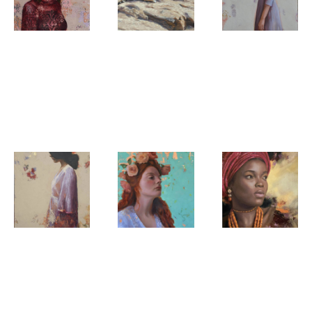
Bettina
Bettina
Bettina
Nienhaus
Nienhaus
Nienhaus
In stillness
A perfect
The
she remains
Place
Cautious
Turn
Bettina
Bettina
Bettina
Nienhaus
Nienhaus
Nienhaus
Quiet
Flower Girl
Jamila
Bloom