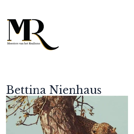
Bettina Nienhaus