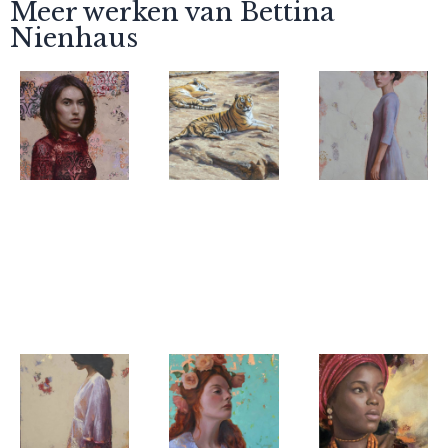
Meer werken van Bettina
Nienhaus
Bettina
Bettina
Bettina
Nienhaus
Nienhaus
Nienhaus
In stillness
A perfect
The
she remains
Place
Cautious
Turn