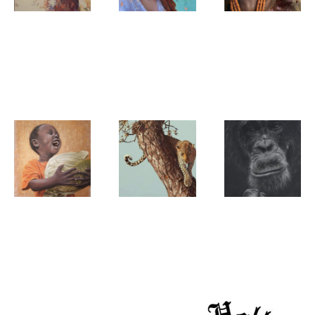
Bettina
Bettina
Bettina
Nienhaus
Nienhaus
Nienhaus
Quiet
Flower Girl
Jamila
Bloom
Bettina
Bettina
Bettina
Nienhaus
Nienhaus
Nienhaus
Moment of
On the
Wishful
Partners
Happiness
Watch
Thinking