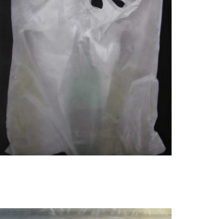
Elzo Dibbets
Plastic tas met flessen