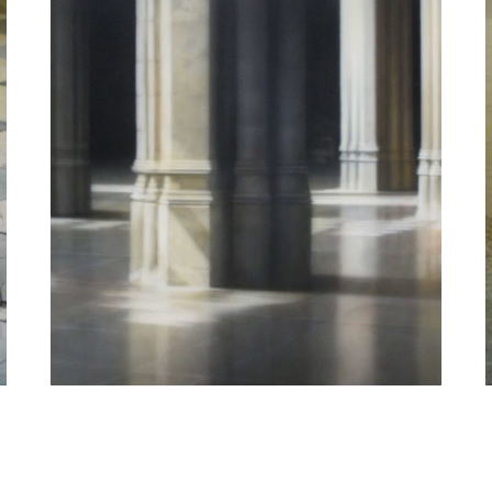
Elzo Dibbets
Kathedraal Antwerpen
Partners