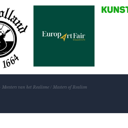
–
Meesters van het Realisme
/
Masters of Realism