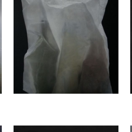
Elzo Dibbets
Wit tasje met flessen