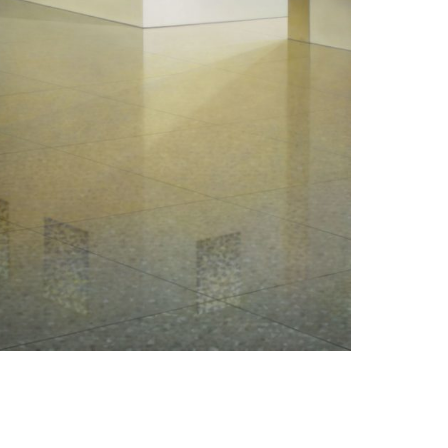
Elzo Dibbets
Het prentenkabinet