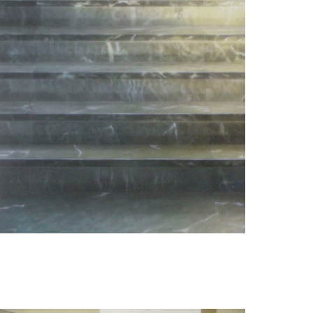
Elzo Dibbets
Stairway