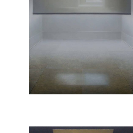
Elzo Dibbets
Salão