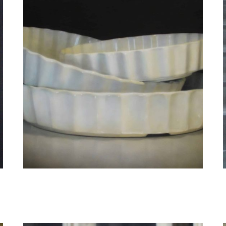
Elzo Dibbets
Drie bakkies