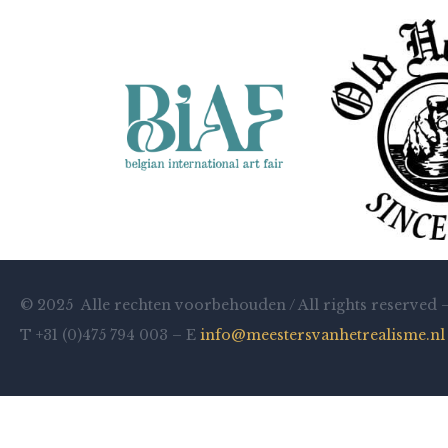
© 2025 Alle rechten voorbehouden / All rights reserved 
T +31 (0)475 794 003 – E
info@meestersvanhetrealisme.nl