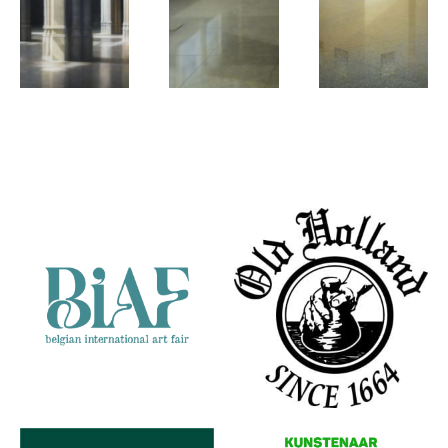
Elzo Dibbets
Elzo Dibbets
Elzo Dibbets
Kathedraal
Luikje
Het
Partners
Antwerpen
prentenkabine