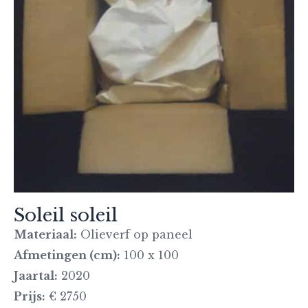
Soleil soleil
Materiaal:
Olieverf op paneel
Afmetingen (cm):
100 x 100
Jaartal:
2020
Prijs:
€ 2750