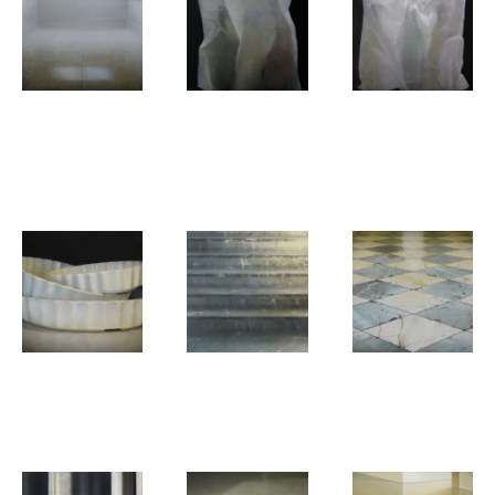
Elzo Dibbets
Elzo Dibbets
Elzo Dibbets
Salão
Wit tasje
Plastic tas
met flessen
met flessen
Elzo Dibbets
Elzo Dibbets
Elzo Dibbets
Drie bakkies
Stairway
Mooi kapot